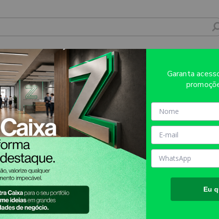
Garanta aces
promoçõe
Eu q
Atendimento
Mídia Própria