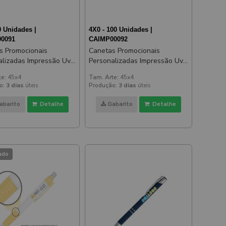
0 Unidades |
4X0 - 100 Unidades |
0091
CAIMP00092
s Promocionais
Canetas Promocionais
alizadas Impressão Uv
Personalizadas Impressão Uv
oft Emborrachada Azul
Beta Soft Emborrachada Azul
te:
45x4
Tam. Arte:
45x4
o:
3 dias
úteis
Produção:
3 dias
úteis
abarito
Detalhe
Gabarito
Detalhe
ado