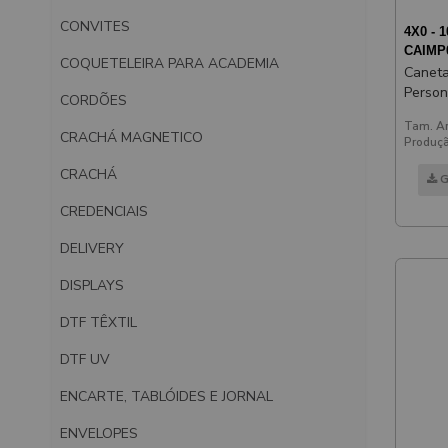
CONVITES
4X0 - 1
CAIMP
COQUETELEIRA PARA ACADEMIA
Caneta
Person
CORDÕES
Beta S
Tam. Ar
CRACHÁ MAGNETICO
Produçã
CRACHÁ
G
CREDENCIAIS
DELIVERY
DISPLAYS
DTF TÊXTIL
DTF UV
ENCARTE, TABLÓIDES E JORNAL
ENVELOPES