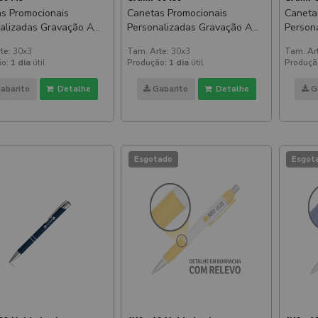
s Promocionais
Canetas Promocionais
Caneta
alizadas Gravação A
Personalizadas Gravação A
Person
Lesley Metallic Slim
Laser Lesley Metallic Slim
Laser 
te:
30x3
Tam. Arte:
30x3
Tam. Ar
Azul
Azul
o:
1 dia
útil
Produção:
1 dia
útil
Produçã
abarito
Detalhe
Gabarito
Detalhe
G
Esgotado
Esgot