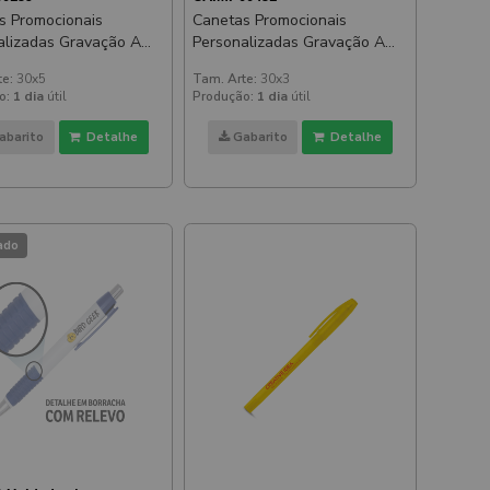
s Promocionais
Canetas Promocionais
alizadas Gravação A
Personalizadas Gravação A
Beta Soft Emborrachada
Laser Lesley Metallic Slim
te:
30x5
Tam. Arte:
30x3
Azul
o:
1 dia
útil
Produção:
1 dia
útil
abarito
Detalhe
Gabarito
Detalhe
ado