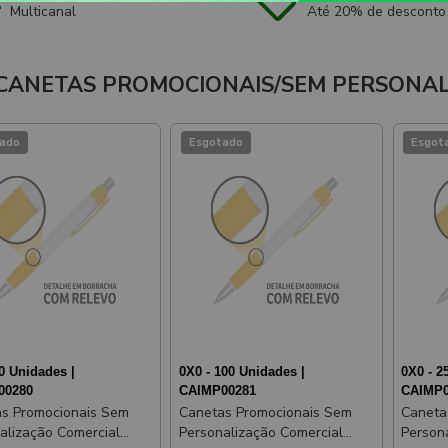
Multicanal
Até 20% de desconto
CANETAS PROMOCIONAIS/SEM PERSONA
ado
Esgotado
Esgot
0 Unidades |
0X0 - 100 Unidades |
0X0 - 2
00280
CAIMP00281
CAIMP0
s Promocionais Sem
Canetas Promocionais Sem
Caneta
alização Comercial
Personalização Comercial
Person