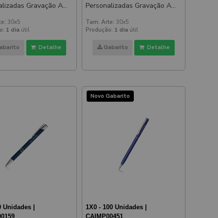
alizadas Gravação A
Personalizadas Gravação A
Beta Soft Emborrachada
Laser Beta Soft Emborrachada
te:
30x5
Tam. Arte:
30x5
Azul
o:
1 dia
útil
Produção:
1 dia
útil
abarito
Detalhe
Gabarito
Detalhe
Novo Gabarito
0 Unidades |
1X0 - 100 Unidades |
0159
CAIMP00451