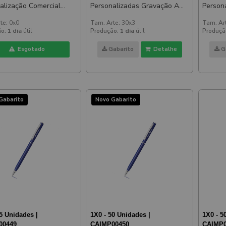
alização Comercial
Personalizadas Gravação A
Person
la
Laser Lesley Metallic Slim
Laser 
te:
0x0
Tam. Arte:
30x3
Tam. Ar
Azul
Azul
o:
1 dia
útil
Produção:
1 dia
útil
Produçã
Esgotado
Gabarito
Detalhe
G
Gabarito
Novo Gabarito
5 Unidades |
1X0 - 50 Unidades |
1X0 - 5
00449
CAIMP00450
CAIMP0