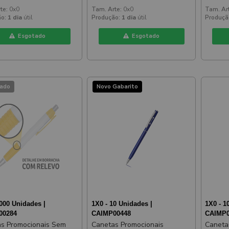
la
Amarela
Amarel
te:
0x0
Tam. Arte:
0x0
Tam. Ar
o:
1 dia
útil
Produção:
1 dia
útil
Produçã
Esgotado
Esgotado
ado
Novo Gabarito
1000 Unidades |
1X0 - 10 Unidades |
1X0 - 1
00284
CAIMP00448
CAIMP0
s Promocionais Sem
Canetas Promocionais
Caneta