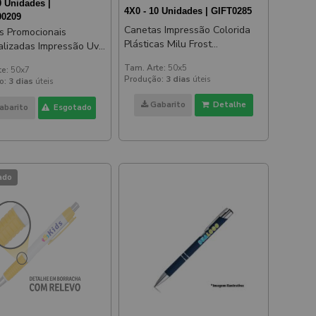
0 Unidades |
4X0 - 10 Unidades | GIFT0285
0209
Canetas Impressão Colorida
s Promocionais
Plásticas Milu Frost
alizadas Impressão Uv
Translúcida Amarela
ial Azul
Tam. Arte:
50x5
te:
50x7
Produção:
3 dias
úteis
o:
3 dias
úteis
Gabarito
Detalhe
abarito
Esgotado
ado