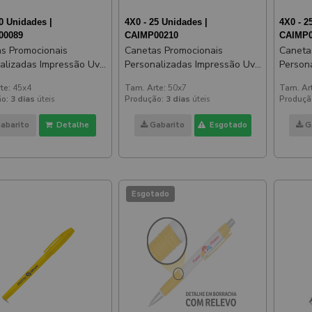
0 Unidades |
4X0 - 25 Unidades |
4X0 - 2
00089
CAIMP00210
CAIMP0
s Promocionais
Canetas Promocionais
Caneta
alizadas Impressão Uv
Personalizadas Impressão Uv
Person
oft Emborrachada Azul
Comercial Azul
Comerc
te:
45x4
Tam. Arte:
50x7
Tam. Ar
o:
3 dias
úteis
Produção:
3 dias
úteis
Produçã
abarito
Detalhe
Gabarito
Esgotado
G
Esgotado