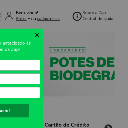
Bem-vindo!
Sobre a Zap
Entre
ou
cadastre-se
Central de
ajuda
so
antecipado às
s da Zap!
uero!
Cartão de Crédito