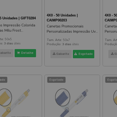
4X0 - 50 Unidades |
4X0 - 5
25 Unidades | GIFT0284
CAIMP00203
CAIMP0
s Impressão Colorida
Canetas Promocionais
Caneta
as Milu Frost
Personalizadas Impressão Uv
Person
úcida Amarela
Comercial Amarela
Beta S
te:
50x5
Tam. Arte:
50x7
Tam. Ar
o:
3 dias
úteis
Produção:
3 dias
úteis
Produçã
abarito
Detalhe
Gabarito
Esgotado
G
ado
Esgotado
Esgot