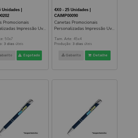
5 Unidades |
4X0 - 25 Unidades |
0202
CAIMP00090
s Promocionais
Canetas Promocionais
alizadas Impressão Uv
Personalizadas Impressão Uv
ial Amarela
Beta Soft Emborrachada Azul
te:
50x7
Tam. Arte:
45x4
o:
3 dias
úteis
Produção:
3 dias
úteis
abarito
Esgotado
Gabarito
Detalhe