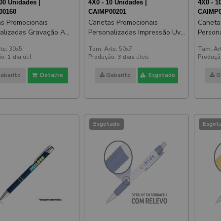
00 Unidades |
4X0 - 10 Unidades |
4X0 - 1
00160
CAIMP00201
CAIMP0
s Promocionais
Canetas Promocionais
Caneta
alizadas Gravação A
Personalizadas Impressão Uv
Person
Beta Soft Emborrachada
Comercial Amarela
Comerc
te:
30x5
Tam. Arte:
50x7
Tam. Ar
o:
1 dia
útil
Produção:
3 dias
úteis
Produçã
abarito
Detalhe
Gabarito
Esgotado
G
Esgotado
Esgot