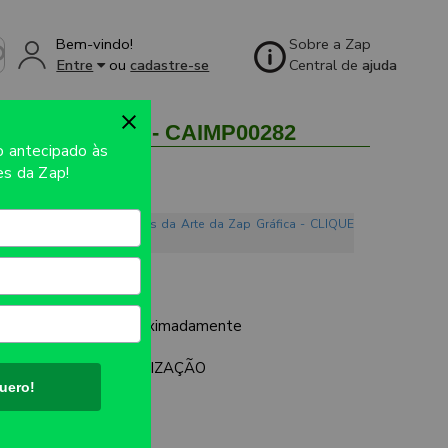
Bem-vindo!
Sobre a Zap
Entre
ou
cadastre-se
Central de
ajuda
 - 250unid - CAIMP00282
so
antecipado às
s da Zap!
o. Conheça os Mandamentos da Arte da Zap Gráfica - CLIQUE
 / BORRACHA
UTO:
140x10mm aproximadamente
TO SEM PERSONALIZAÇÃO
uero!
ES: