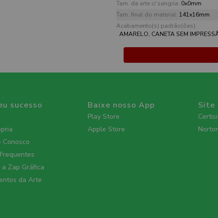
Tam. da arte c/ sangria:
0x0mm
Tam. final do material:
141x16mm
Acabamento(s) padrão(ões):
AMARELO, CANETA SEM IMPRESS
eu sucesso
Baixe nosso App
Site
Play Store
Certis
ópria
Apple Store
Norto
e Conosco
 Frequentes
a Zap Gráfica
ntos da Arte