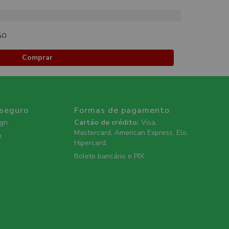
ÃO
Comprar
 seguro
Formas de pagamento
ign
Cartão de crédito:
Visa,
Mastercard, American Express, Elo,
n
Hipercard.
Boleto bancário e PIX.