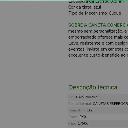
Espessura da Escrita: 0,5mm
Cor da tinta: azul
Tipo de Mecanismo: Clique
SOBRE A CANETA COMERCI
mesmo sem personalização, é u
emborrachado oferece mais con
Leve, resistente e com design 
eventos. Invista em canetas c
excelente custo-benefício ao
Descrição técnica
Ref.:
CAIMP00282
Papel/Material:
CANETAS ESFEROGRÁ
Gramatura:
10g
Cores:
0X0
Peso:
1750g