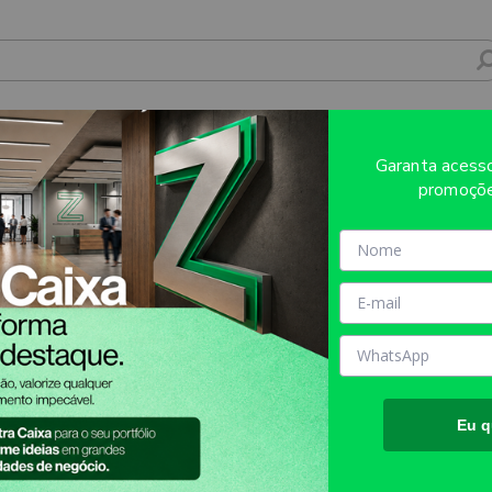
SONALIZAÇÃO COMERCIAL AMARELA - 0X0
Garanta aces
promoçõe
Sobre o produto
Evite refugos e erros de impressã
AQUI!
MATÉRIA PRIMA:
PLÁSTICO
TAMANHO FINAL DO PROD
TIPO DE IMPRESSÃO:
PRODU
Eu q
INFORMAÇÕES IMPORTANT
Espessura da Esfera: 1,0mm