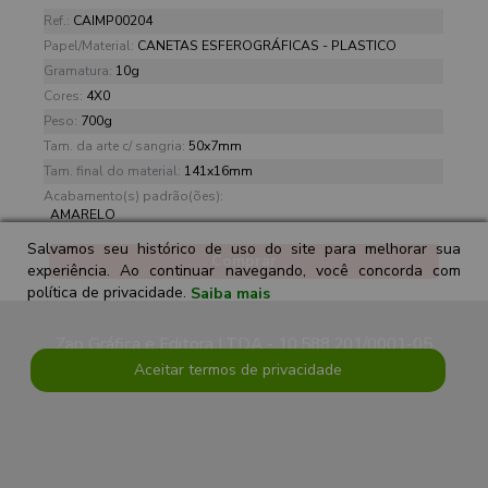
Ref.:
CAIMP00204
Papel/Material:
CANETAS ESFEROGRÁFICAS - PLASTICO
Gramatura:
10g
Cores:
4X0
Peso:
700g
Tam. da arte c/ sangria:
50x7mm
Tam. final do material:
141x16mm
Acabamento(s) padrão(ões):
AMARELO
Salvamos seu histórico de uso do site para melhorar sua
Comprar
experiência. Ao continuar navegando, você concorda com
política de privacidade.
Saiba mais
Zap Gráfica e Editora LTDA - 10.588.201/0001-05
Aceitar termos de privacidade