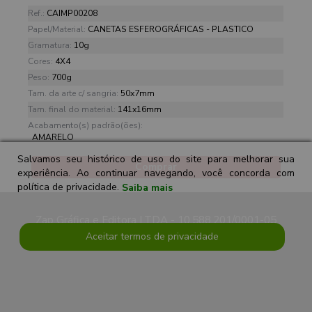
Ref.:
CAIMP00208
Papel/Material:
CANETAS ESFEROGRÁFICAS - PLASTICO
Gramatura:
10g
Cores:
4X4
Peso:
700g
Tam. da arte c/ sangria:
50x7mm
Tam. final do material:
141x16mm
Acabamento(s) padrão(ões):
AMARELO
Salvamos seu histórico de uso do site para melhorar sua
Comprar
experiência. Ao continuar navegando, você concorda com
política de privacidade.
Saiba mais
Zap Gráfica e Editora LTDA - 10.588.201/0001-05
Aceitar termos de privacidade