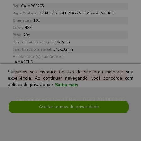
Ref.:
CAIMP00205
Papel/Material:
CANETAS ESFEROGRÁFICAS - PLASTICO
Gramatura:
10g
Cores:
4X4
Peso:
70g
Tam. da arte c/ sangria:
50x7mm
Tam. final do material:
141x16mm
Acabamento(s) padrão(ões):
AMARELO
Salvamos seu histórico de uso do site para melhorar sua
Comprar
experiência. Ao continuar navegando, você concorda com
política de privacidade.
Saiba mais
Zap Gráfica e Editora LTDA - 10.588.201/0001-05
Aceitar termos de privacidade