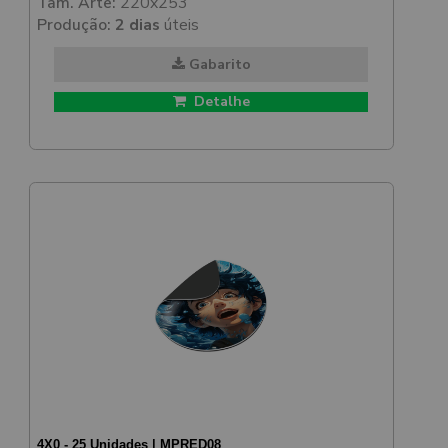
Tam. Arte:
220x253
Produção:
2 dias
úteis
Gabarito
Detalhe
4X0 - 25 Unidades | MPRED08