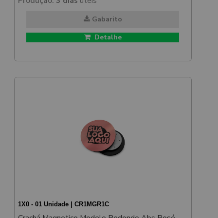
Produção:
3 dias
úteis
Gabarito
Detalhe
1X0 - 01 Unidade | CR1MGR1C