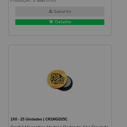
Produção:
3 dias
úteis
Gabarito
Detalhe
1X0 - 25 Unidades | CR1MGD25C