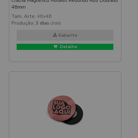
Crachá Magnetico Modelo Redondo Abs Dourado
48mm
Tam. Arte:
48x48
Produção:
3 dias
úteis
Gabarito
Detalhe