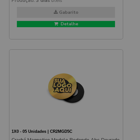
Produção:
3 dias
úteis
Gabarito
Detalhe
1X0 - 05 Unidades | CR2MGD5C