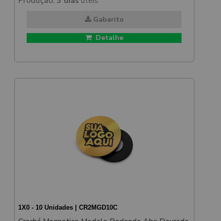
Produção:
3 dias
úteis
Gabarito
Detalhe
1X0 - 10 Unidades | CR2MGD10C