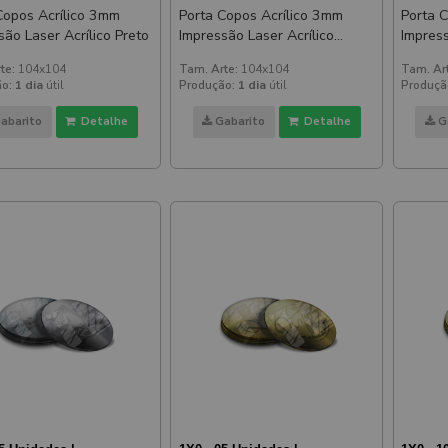
Copos Acrílico 3mm
Porta Copos Acrílico 3mm
Porta 
são Laser Acrílico Preto
Impressão Laser Acrílico
Impress
Branco
te:
104x104
Tam. Arte:
104x104
Tam. Ar
o:
1 dia
útil
Produção:
1 dia
útil
Produçã
abarito
Detalhe
Gabarito
Detalhe
G