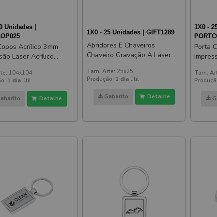
0 Unidades |
1X0 - 2
1X0 - 25 Unidades | GIFT1289
OP025
PORTC
Abridores E Chaveiros
Copos Acrílico 3mm
Porta 
Chaveiro Gravação A Laser
são Laser Acrílico
Impress
Aço Redondo
o
Espelh
Tam. Arte:
25x25
te:
104x104
Tam. Ar
Produção:
1 dia
útil
o:
1 dia
útil
Produçã
Gabarito
Detalhe
abarito
Detalhe
G