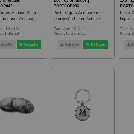
5 Unidades |
1X0 - 05 Unidades |
1X0 - 1
OP042
PORTCOP036
PORTC
Copos Acrílico 3mm
Porta Copos Acrílico 3mm
Porta 
são Laser Acrílico
Impressão Laser Acrílico
Impress
ado Prateado
Espelhado Dourado
Espelh
te:
104x104
Tam. Arte:
104x104
Tam. Ar
o:
1 dia
útil
Produção:
1 dia
útil
Produçã
abarito
Detalhe
Gabarito
Detalhe
G