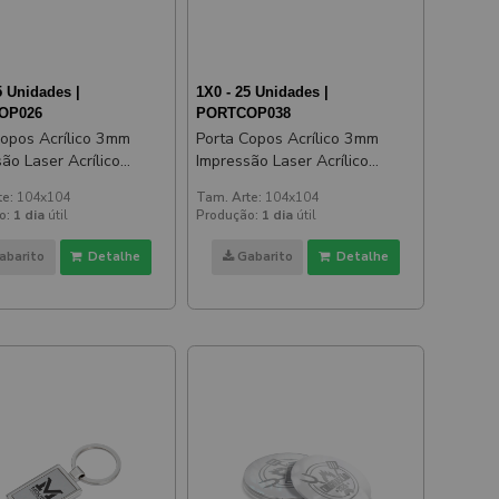
5 Unidades |
1X0 - 25 Unidades |
OP026
PORTCOP038
Copos Acrílico 3mm
Porta Copos Acrílico 3mm
ão Laser Acrílico
Impressão Laser Acrílico
Espelhado Dourado
te:
104x104
Tam. Arte:
104x104
o:
1 dia
útil
Produção:
1 dia
útil
abarito
Detalhe
Gabarito
Detalhe