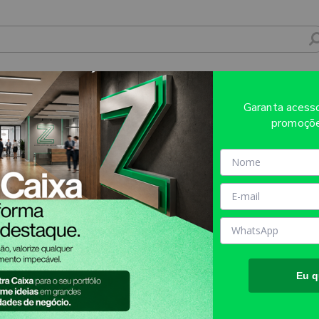
Garanta aces
promoçõe
Eu q
Atendimento
Mídia Própria