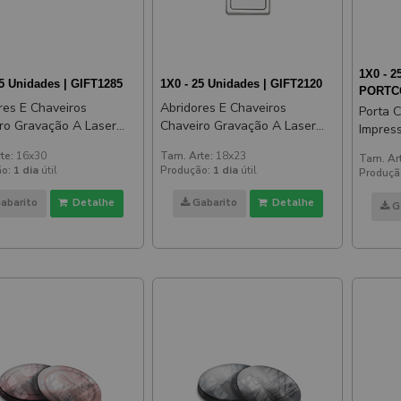
1X0 - 2
25 Unidades | GIFT1285
1X0 - 25 Unidades | GIFT2120
PORTC
res E Chaveiros
Abridores E Chaveiros
Porta 
ro Gravação A Laser
Chaveiro Gravação A Laser
Impress
tangular
Aço Quadrado
Branco
te:
16x30
Tam. Arte:
18x23
Tam. Ar
o:
1 dia
útil
Produção:
1 dia
útil
Produçã
abarito
Detalhe
Gabarito
Detalhe
G