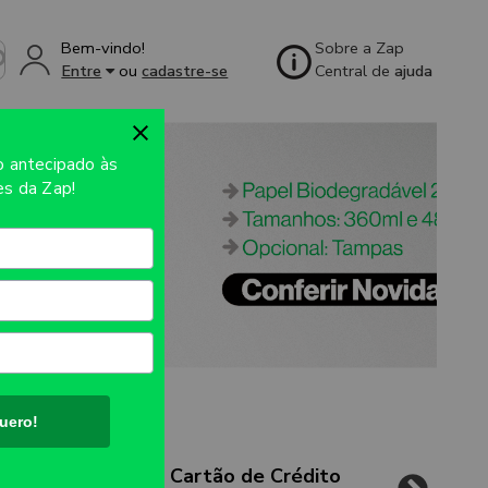
Bem-vindo!
Sobre a Zap
Entre
ou
cadastre-se
Central de
ajuda
so
antecipado às
s da Zap!
uero!
Cartão de Crédito