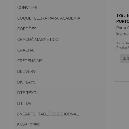
CONVITES
1X0 - 1
COQUETELEIRA PARA ACADEMIA
PORTC
Porta 
CORDÕES
Impres
Branc
CRACHÁ MAGNETICO
Tam. Ar
Produçã
CRACHÁ
G
CREDENCIAIS
DELIVERY
DISPLAYS
DTF TÊXTIL
DTF UV
ENCARTE, TABLÓIDES E JORNAL
ENVELOPES