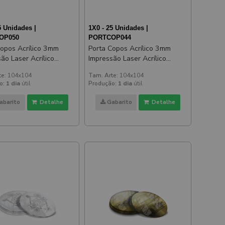
5 Unidades |
1X0 - 25 Unidades |
OP050
PORTCOP044
Copos Acrílico 3mm
Porta Copos Acrílico 3mm
ão Laser Acrílico
Impressão Laser Acrílico
ado Rosé
Espelhado Prateado
te:
104x104
Tam. Arte:
104x104
o:
1 dia
útil
Produção:
1 dia
útil
abarito
Detalhe
Gabarito
Detalhe