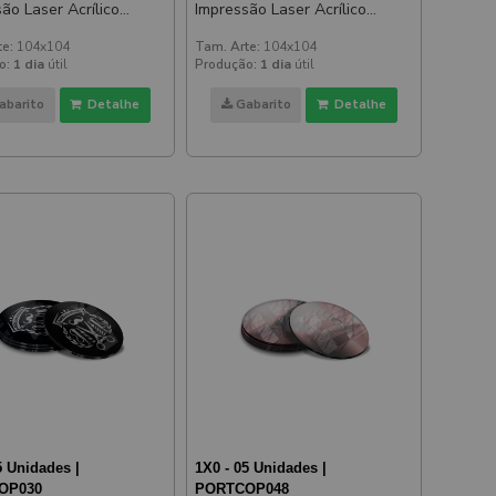
ão Laser Acrílico
Impressão Laser Acrílico
Espelhado Rosé
te:
104x104
Tam. Arte:
104x104
o:
1 dia
útil
Produção:
1 dia
útil
abarito
Detalhe
Gabarito
Detalhe
5 Unidades |
1X0 - 05 Unidades |
OP030
PORTCOP048