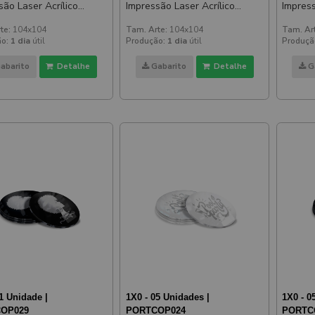
são Laser Acrílico
Impressão Laser Acrílico
Impress
ado Prateado
Espelhado Dourado
Branco
te:
104x104
Tam. Arte:
104x104
Tam. Ar
o:
1 dia
útil
Produção:
1 dia
útil
Produçã
abarito
Detalhe
Gabarito
Detalhe
G
1 Unidade |
1X0 - 05 Unidades |
1X0 - 0
OP029
PORTCOP024
PORTC