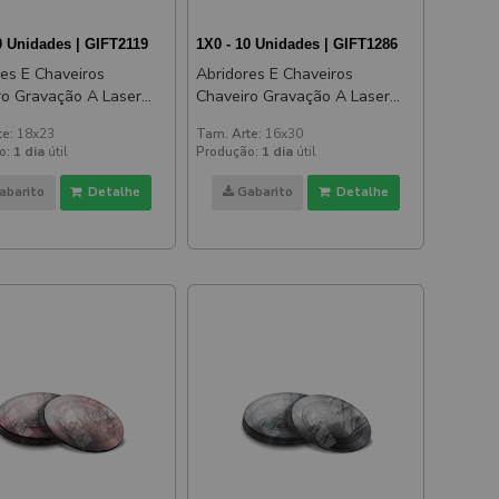
0 Unidades | GIFT2119
1X0 - 10 Unidades | GIFT1286
res E Chaveiros
Abridores E Chaveiros
ro Gravação A Laser
Chaveiro Gravação A Laser
adrado
Aço Retangular
te:
18x23
Tam. Arte:
16x30
o:
1 dia
útil
Produção:
1 dia
útil
abarito
Detalhe
Gabarito
Detalhe