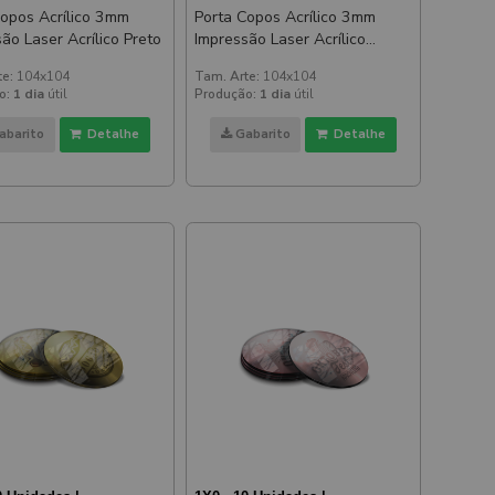
Copos Acrílico 3mm
Porta Copos Acrílico 3mm
ão Laser Acrílico Preto
Impressão Laser Acrílico
Espelhado Rosé
te:
104x104
Tam. Arte:
104x104
o:
1 dia
útil
Produção:
1 dia
útil
abarito
Detalhe
Gabarito
Detalhe