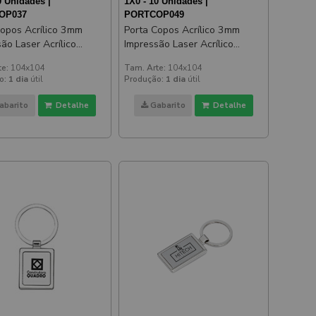
0 Unidades |
1X0 - 10 Unidades |
OP037
PORTCOP049
Copos Acrílico 3mm
Porta Copos Acrílico 3mm
ão Laser Acrílico
Impressão Laser Acrílico
ado Dourado
Espelhado Rosé
te:
104x104
Tam. Arte:
104x104
o:
1 dia
útil
Produção:
1 dia
útil
abarito
Detalhe
Gabarito
Detalhe