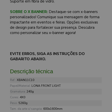
Suporte em fibra de vidro.
SOBRE O X BANNER:
Destaque-se com x-banners
personalizados! Comunique sua mensagem de forma
impactante em eventos e feiras. Opções exclusivas
de design para fortalecer sua presença. Descubra
como personalizar seu x-banner agora!
EVITE ERROS, SIGA AS INSTRUÇÕES DO
GABARITO ABAIXO.
Descrição técnica
Ref.:
XBAN11C10
Papel/Material:
LONA FRONT LIGHT
Gramatura:
240g
Cores:
4X0
Peso:
5260g
Tam. da arte c/ sangria:
600x1600mm