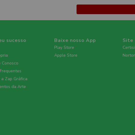
eu sucesso
Baixe nosso App
Site
Play Store
Certis
ópria
Apple Store
Norto
e Conosco
 Frequentes
a Zap Gráfica
ntos da Arte