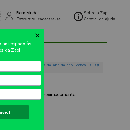
Bem-vindo!
Sobre a Zap
Entre
ou
cadastre-se
Central de
ajuda
so
antecipado às
s da Zap!
o. Conheça os Mandamentos da Arte da Zap Gráfica - CLIQUE
35G
UTO:
510x1600mm aproximadamente
uero!
ES:
4 partes.