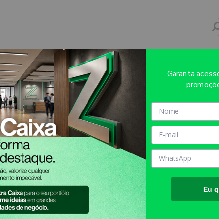
510X1600M - 4X0 - 1unid - LAMA001
Garanta aces
promoçõe
Sobre o produto
Evite refugos e erros de impressã
AQUI!
MATÉRIA PRIMA:
DUPLEX 2
TAMANHO FINAL DO PROD
TIPO DE IMPRESSÃO:
UV
Eu q
INFORMAÇÕES IMPORTANT
Produto enviado dobrado em 