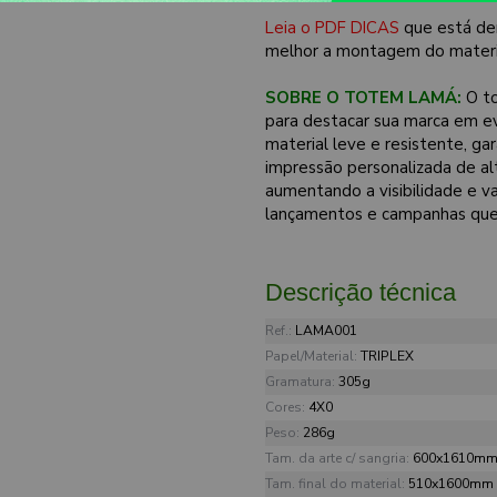
Leia o PDF DICAS
que está de
melhor a montagem do materi
SOBRE O TOTEM LAMÁ:
O to
para destacar sua marca em ev
material leve e resistente, g
impressão personalizada de al
aumentando a visibilidade e v
lançamentos e campanhas que 
Descrição técnica
Ref.:
LAMA001
Papel/Material:
TRIPLEX
Gramatura:
305g
Cores:
4X0
Peso:
286g
Tam. da arte c/ sangria:
600x1610m
Tam. final do material:
510x1600mm