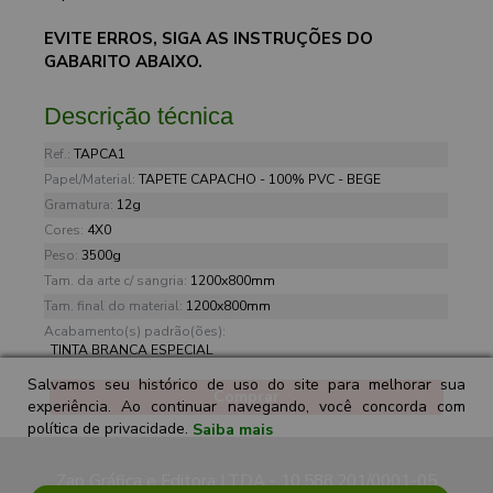
EVITE ERROS, SIGA AS INSTRUÇÕES DO
GABARITO ABAIXO.
Descrição técnica
Ref.:
TAPCA1
Papel/Material:
TAPETE CAPACHO - 100% PVC - BEGE
Gramatura:
12g
Cores:
4X0
Peso:
3500g
Tam. da arte c/ sangria:
1200x800mm
Tam. final do material:
1200x800mm
Acabamento(s) padrão(ões):
TINTA BRANCA ESPECIAL
Salvamos seu histórico de uso do site para melhorar sua
Comprar
experiência. Ao continuar navegando, você concorda com
política de privacidade.
Saiba mais
Zap Gráfica e Editora LTDA - 10.588.201/0001-05