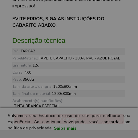
impressão!
EVITE ERROS, SIGA AS INSTRUÇÕES DO
GABARITO ABAIXO.
Descrição técnica
Ref.:
TAPCA2
Papel/Material:
TAPETE CAPACHO - 100% PVC - AZUL ROYAL
Gramatura:
12g
Cores:
4X0
Peso:
3500g
Tam. da arte c/ sangria:
1200x800mm
Tam. final do material:
1200x800mm
Acabamento(s) padrão(ões):
TINTA BRANCA ESPECIAL
Salvamos seu histórico de uso do site para melhorar sua
Comprar
experiência. Ao continuar navegando, você concorda com
política de privacidade.
Saiba mais