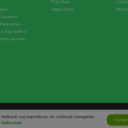
Play Store
Certis
ópria
Apple Store
Norto
e Conosco
 Frequentes
a Zap Gráfica
ntos da Arte
Zap Gráfica e Editora LTDA - 10.588.201/0001-05
a melhorar sua experiência. Ao continuar navegando,
Aceitar
.
Saiba mais