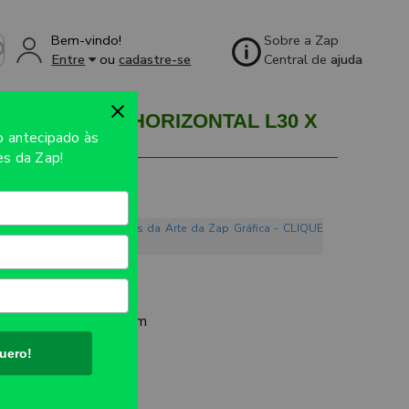
Bem-vindo!
Sobre a Zap
Entre
ou
cadastre-se
Central de
ajuda
ADO MÉDIA HORIZONTAL L30 X
so
antecipado às
s da Zap!
o. Conheça os Mandamentos da Arte da Zap Gráfica - CLIQUE
91G
UTO:
L30 x P8 x A22cm
uero!
ET