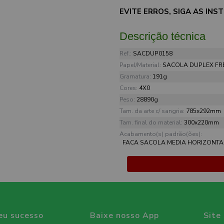
EVITE ERROS, SIGA AS IN
Descrição técnica
Ref.:
SACDUP0158
Papel/Material:
SACOLA DUPLEX FR
Gramatura:
191g
Cores:
4X0
Peso:
28890g
Tam. da arte c/ sangria:
785x292mm
Tam. final do material:
300x220mm
Acabamento(s) padrão(ões):
FACA SACOLA MEDIA HORIZONTAL
eu sucesso
Baixe nosso App
Site