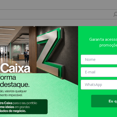
LEX 191G BRANCO COM VERNIZ LOCALIZ
Garanta aces
0158
promoçõe
Sobre o produto
Evite refugos e erros de impressã
AQUI!
MATÉRIA PRIMA:
DUPLEX 1
TAMANHO FINAL DO PROD
aproximadamente.
Eu q
TIPO DE IMPRESSÃO:
OFFS