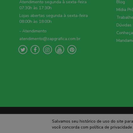
Atendimento segunda à sexta-feira
Blog
07:30h às 17:30h
Mídia Pr
Lojas abertas segunda à sexta-feira
Trabalh
08:00h às 18:00h
Dúvidas
- Atendimento
Conheça 
atendimento@zapgrafica.com.br
Mandame
Salvamos seu histórico de uso do site par
você concorda com política de privacidade