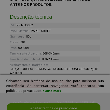
ARTE NOS PRODUTOS.
Descrição técnica
Ref.:
PRIMUS002
Papel/Material:
PAPEL KRAFT
Gramatura:
80g
Cores:
1X0
Peso:
90000g
Tam. da arte c/ sangria:
568x340mm
Tam. final do material:
180x280mm
Acabamento(s) padrão(ões):
ALÇA TORCIDA, PRIMUS GO, TAMANHO FORNECEDOR P(L18
A28 P10)
Salvamos seu histórico de uso do site para melhorar sua
Comprar
experiência. Ao continuar navegando, você concorda com
política de privacidade.
Saiba mais
Zap Gráfica e Editora LTDA - 10.588.201/0001-05
Aceitar termos de privacidade