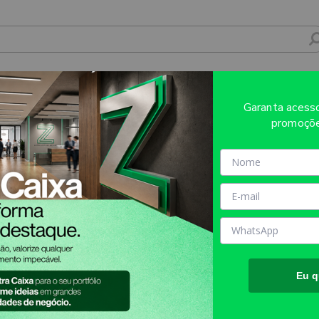
ARA DELIVERY 1X0 TAMANHO M 220X370M
Garanta aces
promoçõe
Sobre o produto
Evite refugos e erros de impressã
AQUI!
MATÉRIA PRIMA:
Kraft 80g
TAMANHO FINAL DO PROD
aproximadamente.
TIPO DE IMPRESSÃO:
SILK
Eu q
INFORMAÇÕES IMPORTANT