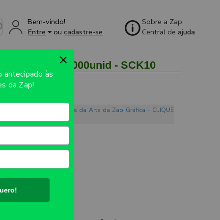
Bem-vindo!
Sobre a Zap
Entre
ou
cadastre-se
Central de
ajuda
M - 1X0 - 1000unid - SCK10
so
antecipado às
s da Zap!
o. Conheça os Mandamentos da Arte da Zap Gráfica - CLIQUE
UTO:
220x370mm
uero!
ES: