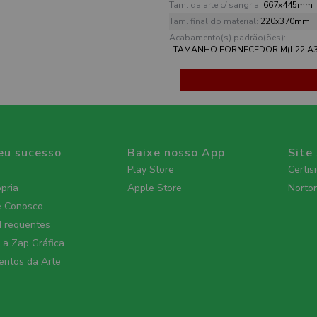
Tam. da arte c/ sangria:
667x445mm
Tam. final do material:
220x370mm
Acabamento(s) padrão(ões):
TAMANHO FORNECEDOR M(L22 A3
eu sucesso
Baixe nosso App
Site
Play Store
Certis
ópria
Apple Store
Norto
e Conosco
 Frequentes
a Zap Gráfica
ntos da Arte