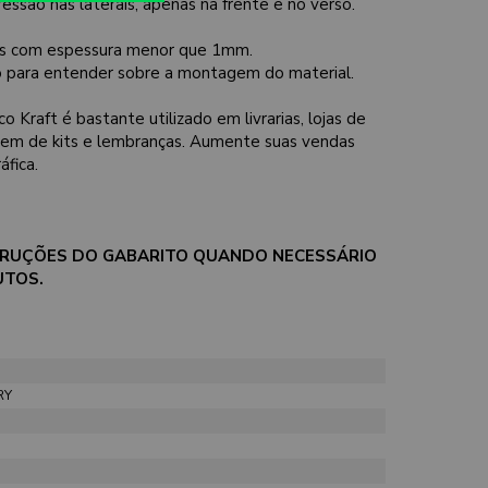
essão nas laterais, apenas na frente e no verso.
nos com espessura menor que 1mm.
 para entender sobre a montagem do material.
o Kraft é bastante utilizado em livrarias, lojas de
gem de kits e lembranças. Aumente suas vendas
áfica.
NSTRUÇÕES DO GABARITO QUANDO NECESSÁRIO
UTOS.
RY