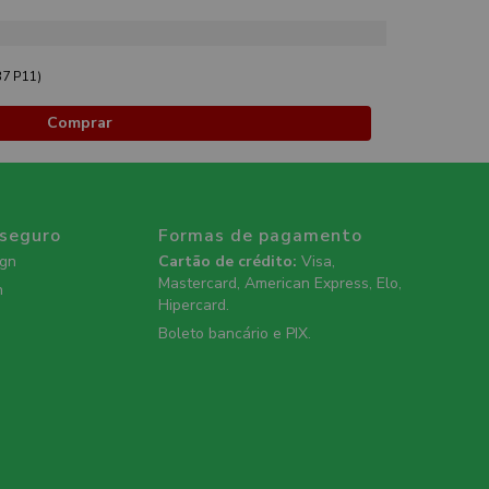
7 P11)
Comprar
 seguro
Formas de pagamento
ign
Cartão de crédito:
Visa,
Mastercard, American Express, Elo,
n
Hipercard.
Boleto bancário e PIX.