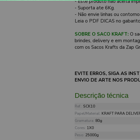
- Este produto não aceita impr
- Suporta ate 6Kg.
- Não envie linhas ou contor
Leia o PDF DICAS no gabarito
SOBRE O SACO KRAFT:
O sac
brindes, delivery e em monta
com os Sacos Krafts da Zap Gr
EVITE ERROS, SIGA AS I
ENVIO DE ARTE NOS PROD
Descrição técnica
Ref.:
SCK10
Papel/Material:
KRAFT PARA DELIVE
Gramatura:
80g
Cores:
1X0
Peso:
25000g