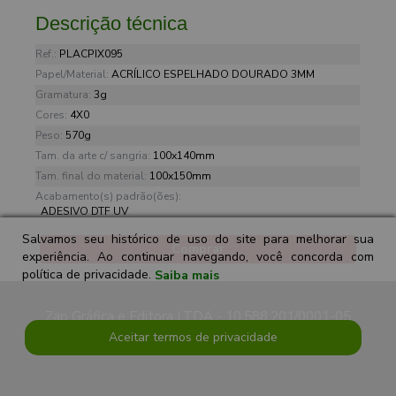
Descrição técnica
Ref.:
PLACPIX095
Papel/Material:
ACRÍLICO ESPELHADO DOURADO 3MM
Gramatura:
3g
Cores:
4X0
Peso:
570g
Tam. da arte c/ sangria:
100x140mm
Tam. final do material:
100x150mm
Acabamento(s) padrão(ões):
ADESIVO DTF UV
Salvamos seu histórico de uso do site para melhorar sua
Comprar
experiência. Ao continuar navegando, você concorda com
política de privacidade.
Saiba mais
Zap Gráfica e Editora LTDA - 10.588.201/0001-05
Aceitar termos de privacidade