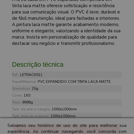
tinta laca matte oferece sofisticação e resistência
para sua comunicação visual. O PVC é leve, durável e
de fácil manutenção, ideal para fachadas e interiores.
A pintura laca matte garante acabamento moderno,
uniforme e elegante, valorizando a identidade da sua
marca. Invista em personalização de qualidade para
destacar seu negócio e transmitir profissionalismo.
Descrição técnica
Ref.:
LETRACX011
Papel/Material:
PVC EXPANDIDO COM TINTA LACA MATTE
Gramatura:
20g
Cores:
1X0
Peso:
9998g
Tam. da arte c/ sangria:
1000x1000mm
Tam. final do material:
1000x1000mm
Salvamos seu histórico de uso do site para melhorar sua
Comprar
experiência. Ao continuar navegando, você concorda com