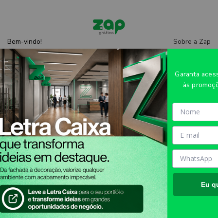
Sobre a Zap
Bem-vindo!
Entre
ou
cadastre-se
Central de
ajuda
Garanta ace
às promoçõ
CRACHÁ CRACHÁ HORIZONTAL
0,75MM - 4X4 - 10unid - CRA410H
Eu q