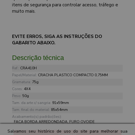
itens de segurança para controlar acesso, tráfego e
muito mais.
EVITE ERROS, SIGA AS INSTRUÇÕES DO
GABARITO ABAIXO.
Descrição técnica
Ref.:
CRA410H
Papel/Material:
CRACHA PLASTICO COMPACTO 0,75MM
Gramatura:
75g
Cores:
4X4
Peso:
50g
Tam. da arte c/ sangria:
91x59mm
Tam. final do material:
85x54mm
Acabamento(s) padrão(ões):
FACA BORDA ARREDONDADA, FURO OVOIDE
Salvamos seu histórico de uso do site para melhorar sua
Comprar