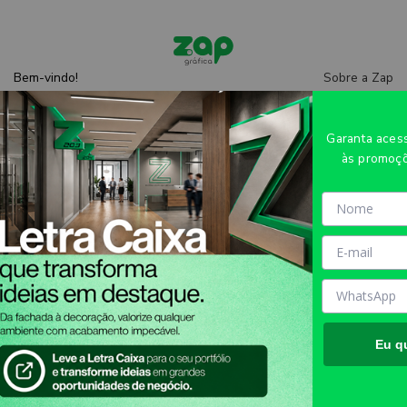
Sobre a Zap
Bem-vindo!
Entre
ou
cadastre-se
Central de
ajuda
Garanta ace
às promoçõ
CRACHÁ CRACHÁ HORIZONTAL
0,75MM - 4X1 - 5unid - CRA4105H
Eu q