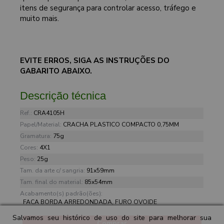
itens de segurança para controlar acesso, tráfego e
muito mais.
EVITE ERROS, SIGA AS INSTRUÇÕES DO
GABARITO ABAIXO.
Descrição técnica
Ref.:
CRA4105H
Papel/Material:
CRACHA PLASTICO COMPACTO 0,75MM
Gramatura:
75g
Cores:
4X1
Peso:
25g
Tam. da arte c/ sangria:
91x59mm
Tam. final do material:
85x54mm
Acabamento(s) padrão(ões):
FACA BORDA ARREDONDADA, FURO OVOIDE
Salvamos seu histórico de uso do site para melhorar sua
Comprar