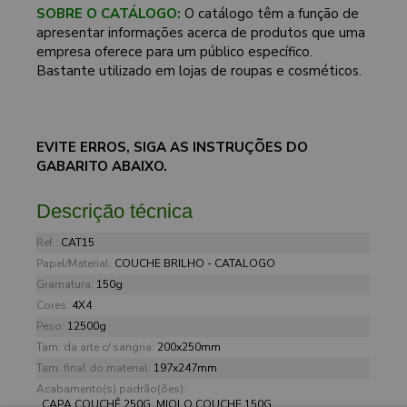
SOBRE O CATÁLOGO:
O catálogo têm a função de
apresentar informações acerca de produtos que uma
empresa oferece para um público específico.
Bastante utilizado em lojas de roupas e cosméticos.
EVITE ERROS, SIGA AS INSTRUÇÕES DO
GABARITO ABAIXO.
Descrição técnica
Ref.:
CAT15
Papel/Material:
COUCHE BRILHO - CATALOGO
Gramatura:
150g
Cores:
4X4
Peso:
12500g
Tam. da arte c/ sangria:
200x250mm
Tam. final do material:
197x247mm
Acabamento(s) padrão(ões):
CAPA COUCHÊ 250G, MIOLO COUCHE 150G