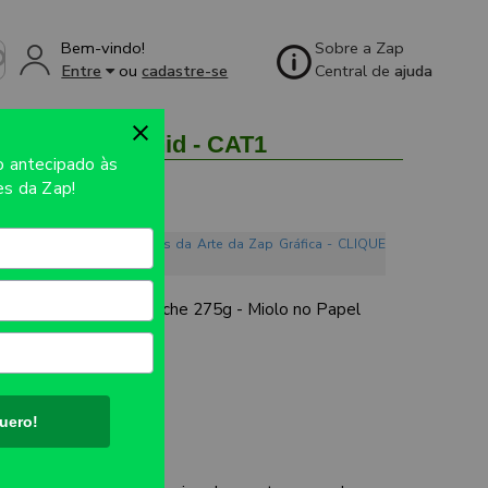
Bem-vindo!
Sobre a Zap
Entre
ou
cadastre-se
Central de
ajuda
- 4X4 - 1unid - CAT1
so
antecipado às
s da Zap!
o. Conheça os Mandamentos da Arte da Zap Gráfica - CLIQUE
ra capa no Papel Couche 275g - Miolo no Papel
UTO:
15x15cm.
uero!
L.