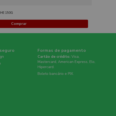
HE 150G
Comprar
 seguro
Formas de pagamento
ign
Cartão de crédito:
Visa,
Mastercard, American Express, Elo,
n
Hipercard.
Boleto bancário e PIX.