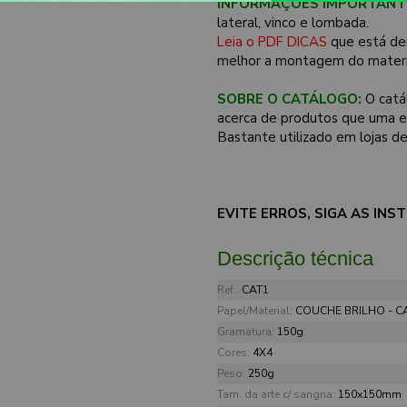
INFORMAÇÕES IMPORTANT
lateral, vinco e lombada.
Leia o PDF DICAS
que está de
melhor a montagem do materi
SOBRE O CATÁLOGO:
O catá
acerca de produtos que uma em
Bastante utilizado em lojas d
EVITE ERROS, SIGA AS IN
Descrição técnica
Ref.:
CAT1
Papel/Material:
COUCHE BRILHO - 
Gramatura:
150g
Cores:
4X4
Peso:
250g
Tam. da arte c/ sangria:
150x150mm