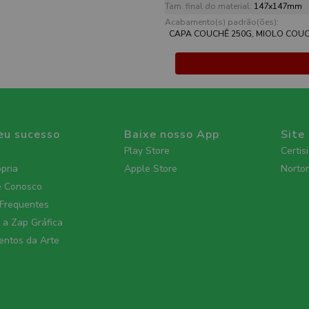
Tam. final do material:
147x147mm
Acabamento(s) padrão(ões):
CAPA COUCHÊ 250G, MIOLO COUC
eu sucesso
Baixe nosso App
Site
Play Store
Certis
ópria
Apple Store
Norto
e Conosco
 Frequentes
a Zap Gráfica
ntos da Arte