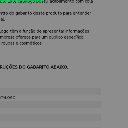
ES:
Este catálogo possui acabamento com cola
ntro do gabarito deste produto para entender
al.
logo têm a função de apresentar informações
presa oferece para um público específico.
e roupas e cosméticos.
STRUÇÕES DO GABARITO ABAIXO.
CATALOGO