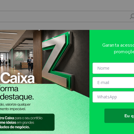
IOLO COUCHÊ 150G 24 PÁGINAS 15X15 CM 
Garanta aces
promoçõe
Sobre o produto
Evite refugos e erros de impressã
AQUI!
MATÉRIA PRIMA:
Capa e Cont
Couche 150g.
TAMANHO FINAL DO PROD
aproximadamente.
Eu q
TIPO DE IMPRESSÃO:
DIGITA