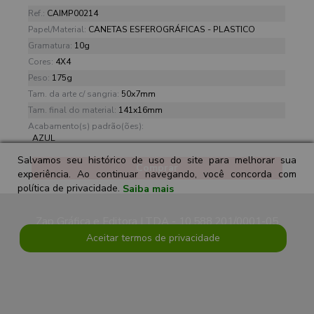
Ref.:
CAIMP00214
Papel/Material:
CANETAS ESFEROGRÁFICAS - PLASTICO
Gramatura:
10g
Cores:
4X4
Peso:
175g
Tam. da arte c/ sangria:
50x7mm
Tam. final do material:
141x16mm
Acabamento(s) padrão(ões):
AZUL
Salvamos seu histórico de uso do site para melhorar sua
Comprar
experiência. Ao continuar navegando, você concorda com
política de privacidade.
Saiba mais
Zap Gráfica e Editora LTDA - 10.588.201/0001-05
Aceitar termos de privacidade