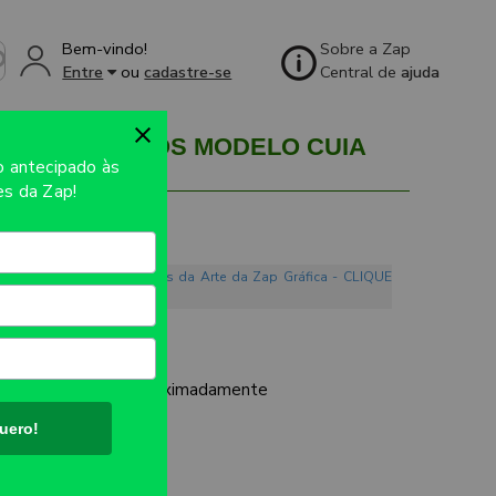
Bem-vindo!
Sobre a Zap
Entre
ou
cadastre-se
Central de
ajuda
OPOS TÉRMICOS MODELO CUIA
so
antecipado às
s da Zap!
o. Conheça os Mandamentos da Arte da Zap Gráfica - CLIQUE
/ PLÁSTICO
UTO:
78x115mm aproximadamente
uero!
R
ES: