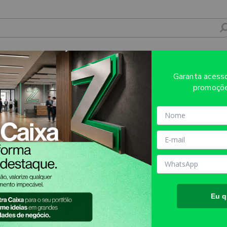
 GRAVAÇÃO A LASER GRAVAÇÃO 360 C
Garanta aces
NAL AZUL - 1X0 - 5unid - GIFT2172
promoçõe
Sobre o produto
Evite refugos e erros de impressã
AQUI!
MATÉRIA PRIMA:
AÇO INOX 
TAMANHO FINAL DO PROD
Eu q
TIPO DE IMPRESSÃO:
LASE
INFORMAÇÕES IMPORTANT