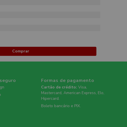
Comprar
 seguro
Formas de pagamento
ign
Cartão de crédito:
Visa,
Mastercard, American Express, Elo,
n
Hipercard.
Boleto bancário e PIX.