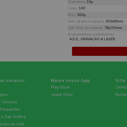
Gramatura:
10g
Cores:
1X0
Peso:
820g
Tam. da arte c/ sangria:
250x60mm
Tam. final do material:
78x115mm
Acabamento(s) padrão(ões):
AZUL, GRAVACAO A LASER
eu sucesso
Baixe nosso App
Site
Play Store
Certis
ópria
Apple Store
Norto
e Conosco
 Frequentes
a Zap Gráfica
ntos da Arte