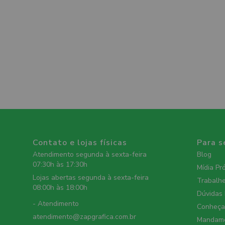
Contato e lojas físicas
Para s
Atendimento segunda à sexta-feira
Blog
07:30h às 17:30h
Mídia Pr
Lojas abertas segunda à sexta-feira
Trabalh
08:00h às 18:00h
Dúvidas
- Atendimento
Conheça 
atendimento@zapgrafica.com.br
Mandame