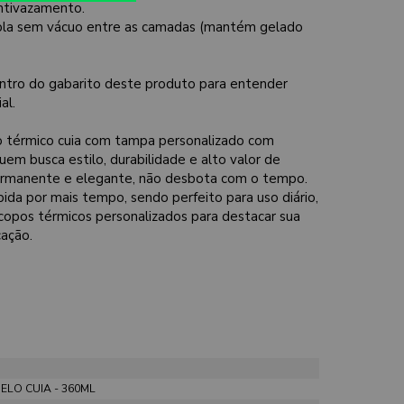
antivazamento.
la sem vácuo entre as camadas (mantém gelado
ntro do gabarito deste produto para entender
al.
 térmico cuia com tampa personalizado com
quem busca estilo, durabilidade e alto valor de
permanente e elegante, não desbota com o tempo.
a por mais tempo, sendo perfeito para uso diário,
 copos térmicos personalizados para destacar sua
cação.
LO CUIA - 360ML