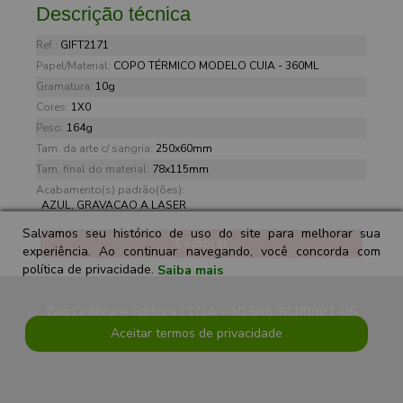
Descrição técnica
Ref.:
GIFT2171
Papel/Material:
COPO TÉRMICO MODELO CUIA - 360ML
Gramatura:
10g
Cores:
1X0
Peso:
164g
Tam. da arte c/ sangria:
250x60mm
Tam. final do material:
78x115mm
Acabamento(s) padrão(ões):
AZUL, GRAVACAO A LASER
Salvamos seu histórico de uso do site para melhorar sua
Comprar
experiência. Ao continuar navegando, você concorda com
política de privacidade.
Saiba mais
Zap Gráfica e Editora LTDA - 10.588.201/0001-05
Aceitar termos de privacidade