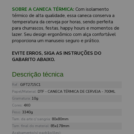
SOBRE A CANECA TÉRMICA:
Com isolamento
térmico de alta qualidade, essa caneca conserva a
temperatura da cerveja por horas, sendo perfeita
para churrascos, festas, happy hours e momentos de
lazer. Seu design ergonômico com alça confortável
proporciona um manuseio seguro e prático.
EVITE ERROS, SIGA AS INSTRUÇÕES DO
GABARITO ABAIXO.
Descrição técnica
Ref.:
GIFT2715C1
Papel/Material:
DTF - CANECA TÉRMICA DE CERVEJA - 700ML
Gramatura:
10g
Cores:
4X0
Peso:
3340g
Tam. da arte c/ sangria:
80x80mm
Tam. final do material:
85x178mm
Acabamento(s) padrão(ões):