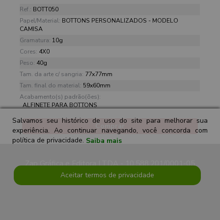
Ref.:
BOTT050
Papel/Material:
BOTTONS PERSONALIZADOS - MODELO
CAMISA
Gramatura:
10g
Cores:
4X0
Peso:
40g
Tam. da arte c/ sangria:
77x77mm
Tam. final do material:
59x60mm
Acabamento(s) padrão(ões):
ALFINETE PARA BOTTONS
Salvamos seu histórico de uso do site para melhorar sua
Comprar
experiência. Ao continuar navegando, você concorda com
política de privacidade.
Saiba mais
Zap Gráfica e Editora LTDA - 10.588.201/0001-05
Aceitar termos de privacidade