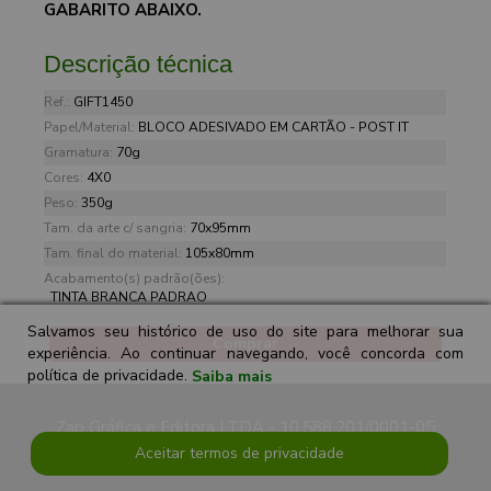
GABARITO ABAIXO.
Descrição técnica
Ref.:
GIFT1450
Papel/Material:
BLOCO ADESIVADO EM CARTÃO - POST IT
Gramatura:
70g
Cores:
4X0
Peso:
350g
Tam. da arte c/ sangria:
70x95mm
Tam. final do material:
105x80mm
Acabamento(s) padrão(ões):
TINTA BRANCA PADRAO
Salvamos seu histórico de uso do site para melhorar sua
Comprar
experiência. Ao continuar navegando, você concorda com
política de privacidade.
Saiba mais
Zap Gráfica e Editora LTDA - 10.588.201/0001-05
Aceitar termos de privacidade