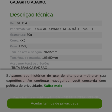
GABARITO ABAIXO.
Descrição técnica
Ref.:
GIFT1455
Papel/Material:
BLOCO ADESIVADO EM CARTÃO - POST IT
Gramatura:
70g
Cores:
4X0
Peso:
1750g
Tam. da arte c/ sangria:
70x95mm
Tam. final do material:
105x80mm
Acabamento(s) padrão(ões):
TINTA BRANCA PADRAO
Salvamos seu histórico de uso do site para melhorar sua
Comprar
experiência. Ao continuar navegando, você concorda com
política de privacidade.
Saiba mais
Zap Gráfica e Editora LTDA - 10.588.201/0001-05
Aceitar termos de privacidade