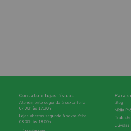
Contato e lojas físicas
Para s
Atendimento segunda à sexta-feira
Blog
07:30h às 17:30h
Mídia Pr
Lojas abertas segunda à sexta-feira
Trabalh
08:00h às 18:00h
Dúvidas