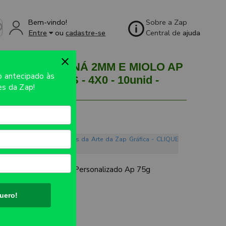
Bem-vindo!
Sobre a Zap
Entre
ou
cadastre-se
Central de
ajuda
 PAPEL PARANÁ 2MM E MIOLO AP
so
antecipado às
00 FOLHAS - 4X0 - 10unid -
s da Zap!
o. Conheça os Mandamentos da Arte da Zap Gráfica - CLIQUE
Parana 2mm - Miolo Personalizado Ap 75g
UTO:
200x275mm
uero!
AL