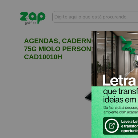
AGENDAS, CADERNOS E APOSTIL
75G MIOLO PERSONALIZADO LAM F
CAD10010H