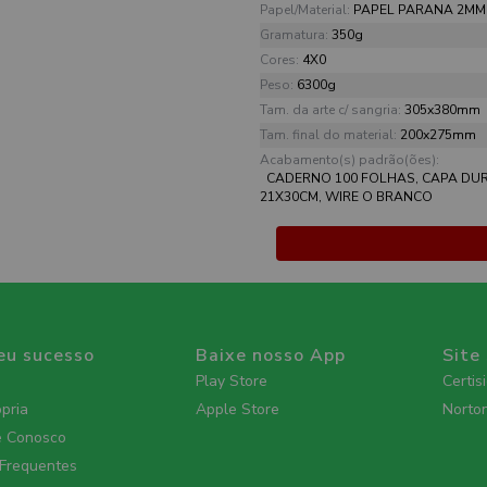
Papel/Material:
PAPEL PARANA 2MM
Gramatura:
350g
Cores:
4X0
Peso:
6300g
Tam. da arte c/ sangria:
305x380mm
Tam. final do material:
200x275mm
Acabamento(s) padrão(ões):
CADERNO 100 FOLHAS, CAPA DUR
21X30CM, WIRE O BRANCO
eu sucesso
Baixe nosso App
Site
Play Store
Certis
ópria
Apple Store
Norto
e Conosco
 Frequentes