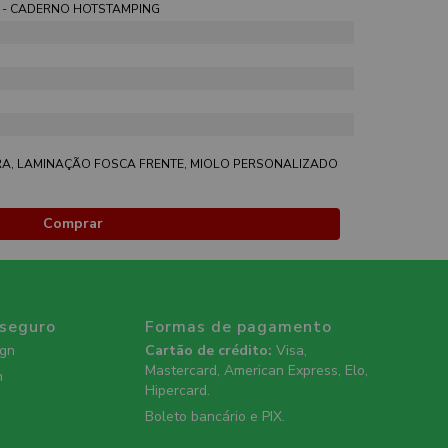
 - CADERNO HOTSTAMPING
A, LAMINAÇÃO FOSCA FRENTE, MIOLO PERSONALIZADO
Comprar
 seguro
Formas de pagamento
ign
Cartão de crédito:
Visa,
Mastercard, American Express, Elo,
n
Hipercard.
Boleto bancário e PIX.