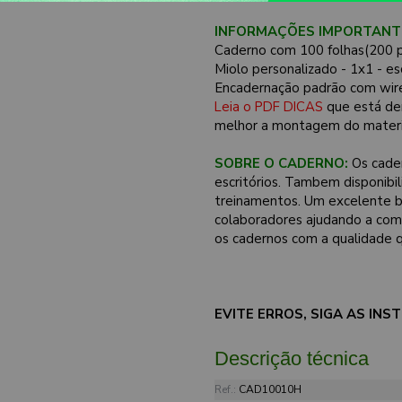
INFORMAÇÕES IMPORTANT
Caderno com 100 folhas(200 p
Miolo personalizado - 1x1 - e
Encadernação padrão com wire
Leia o PDF DICAS
que está de
melhor a montagem do materi
SOBRE O CADERNO:
Os cader
escritórios. Tambem disponib
treinamentos. Um excelente br
colaboradores ajudando a com
os cadernos com a qualidade q
EVITE ERROS, SIGA AS IN
Descrição técnica
Ref.:
CAD10010H