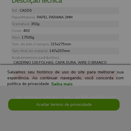
Descrição técnica
Ref.:
CADD5
Papel/Material:
PAPEL PARANA 2MM
Gramatura:
350g
Cores:
4X0
Peso:
17500g
Tam. da arte c/ sangria:
215x275mm
Tam. final do material:
147x207mm
Acabamento(s) padrão(ões):
CADERNO 100 FOLHAS, CAPA DURA, WIRE O BRANCO
Salvamos seu histórico de uso do site para melhorar sua
Comprar
experiência. Ao continuar navegando, você concorda com
política de privacidade.
Saiba mais
Zap Gráfica e Editora LTDA - 10.588.201/0001-05
Aceitar termos de privacidade