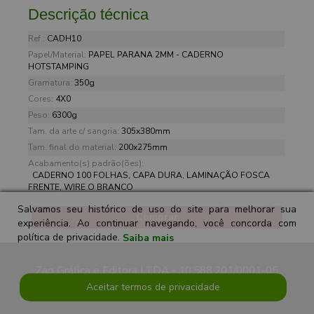
Descrição técnica
Ref.:
CADH10
Papel/Material:
PAPEL PARANA 2MM - CADERNO
HOTSTAMPING
Gramatura:
350g
Cores:
4X0
Peso:
6300g
Tam. da arte c/ sangria:
305x380mm
Tam. final do material:
200x275mm
Acabamento(s) padrão(ões):
CADERNO 100 FOLHAS, CAPA DURA, LAMINAÇÃO FOSCA
FRENTE, WIRE O BRANCO
Salvamos seu histórico de uso do site para melhorar sua
Comprar
experiência. Ao continuar navegando, você concorda com
política de privacidade.
Saiba mais
Zap Gráfica e Editora LTDA - 10.588.201/0001-05
Aceitar termos de privacidade