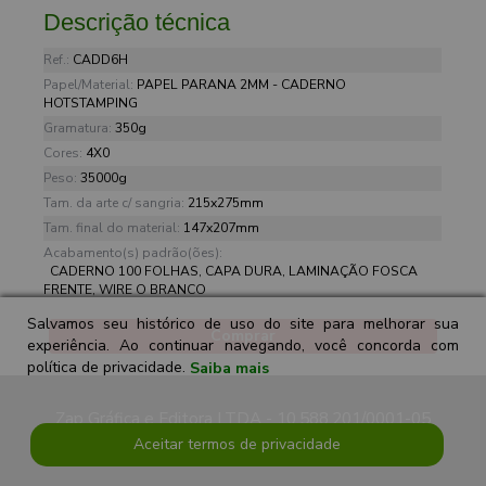
Descrição técnica
Ref.:
CADD6H
Papel/Material:
PAPEL PARANA 2MM - CADERNO
HOTSTAMPING
Gramatura:
350g
Cores:
4X0
Peso:
35000g
Tam. da arte c/ sangria:
215x275mm
Tam. final do material:
147x207mm
Acabamento(s) padrão(ões):
CADERNO 100 FOLHAS, CAPA DURA, LAMINAÇÃO FOSCA
FRENTE, WIRE O BRANCO
Salvamos seu histórico de uso do site para melhorar sua
Comprar
experiência. Ao continuar navegando, você concorda com
política de privacidade.
Saiba mais
Zap Gráfica e Editora LTDA - 10.588.201/0001-05
Aceitar termos de privacidade