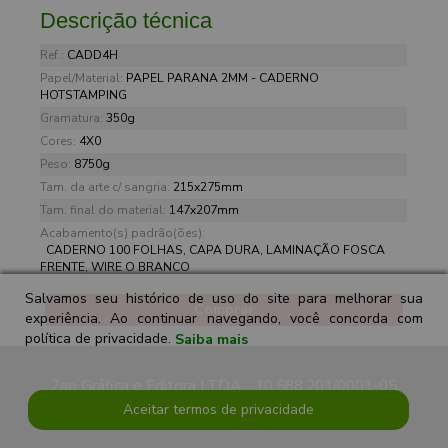
Descrição técnica
Ref.:
CADD4H
Papel/Material:
PAPEL PARANA 2MM - CADERNO
HOTSTAMPING
Gramatura:
350g
Cores:
4X0
Peso:
8750g
Tam. da arte c/ sangria:
215x275mm
Tam. final do material:
147x207mm
Acabamento(s) padrão(ões):
CADERNO 100 FOLHAS, CAPA DURA, LAMINAÇÃO FOSCA
FRENTE, WIRE O BRANCO
Salvamos seu histórico de uso do site para melhorar sua
Comprar
experiência. Ao continuar navegando, você concorda com
política de privacidade.
Saiba mais
Zap Gráfica e Editora LTDA - 10.588.201/0001-05
Aceitar termos de privacidade