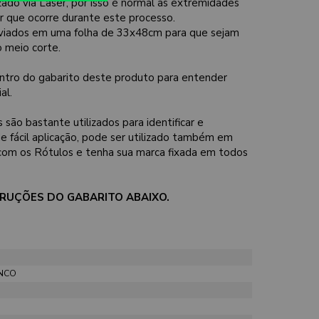
zado via Laser, por isso é normal as extremidades
or que ocorre durante este processo.
iados em uma folha de 33x48cm para que sejam
 meio corte.
ntro do gabarito deste produto para entender
al.
 são bastante utilizados para identificar e
 fácil aplicação, pode ser utilizado também em
com os Rótulos e tenha sua marca fixada em todos
STRUÇÕES DO GABARITO ABAIXO.
NCO