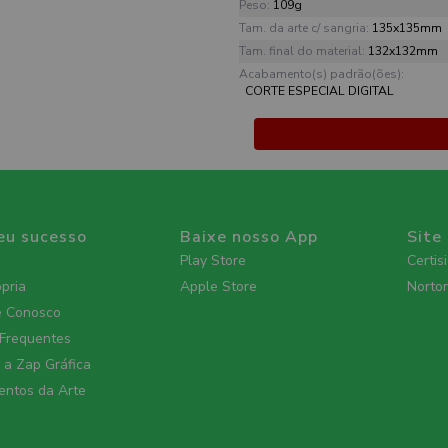
Peso:
109g
Tam. da arte c/ sangria:
135x135mm
Tam. final do material:
132x132mm
Acabamento(s) padrão(ões):
CORTE ESPECIAL DIGITAL
eu sucesso
Baixe nosso App
Site
Play Store
Certis
ópria
Apple Store
Norto
e Conosco
 Frequentes
a Zap Gráfica
ntos da Arte