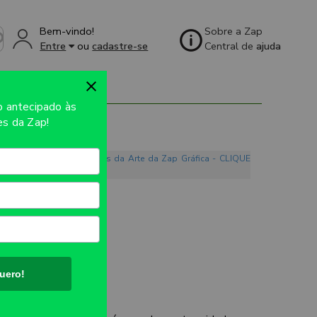
Bem-vindo!
Sobre a Zap
Entre
ou
cadastre-se
Central de
ajuda
31350
so
antecipado às
s da Zap!
o. Conheça os Mandamentos da Arte da Zap Gráfica - CLIQUE
co
UTO:
132x132mm
DIGO
uero!
ES: