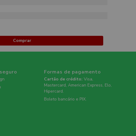
Comprar
 seguro
Formas de pagamento
ign
Cartão de crédito:
Visa,
Mastercard, American Express, Elo,
n
Hipercard.
Boleto bancário e PIX.