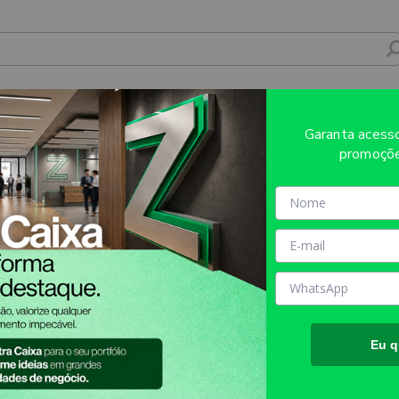
RANCO 135X135MM - 4X0 - 50unid - RV1
Garanta aces
promoçõe
Sobre o produto
Evite refugos e erros de impressã
AQUI!
MATÉRIA PRIMA:
BOPP Bran
TAMANHO FINAL DO PROD
aproximadamente.
TIPO DE IMPRESSÃO:
HP IN
Eu q
INFORMAÇÕES IMPORTANT