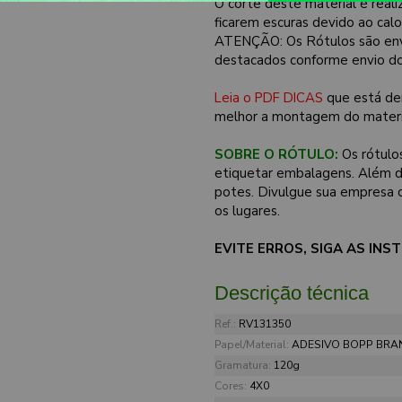
O corte deste material é reali
ficarem escuras devido ao cal
ATENÇÃO: Os Rótulos são env
destacados conforme envio do
Leia o PDF DICAS
que está de
melhor a montagem do materi
SOBRE O RÓTULO:
Os rótulos
etiquetar embalagens. Além de
potes. Divulgue sua empresa 
os lugares.
EVITE ERROS, SIGA AS IN
Descrição técnica
Ref.:
RV131350
Papel/Material:
ADESIVO BOPP BRA
Gramatura:
120g
Cores:
4X0