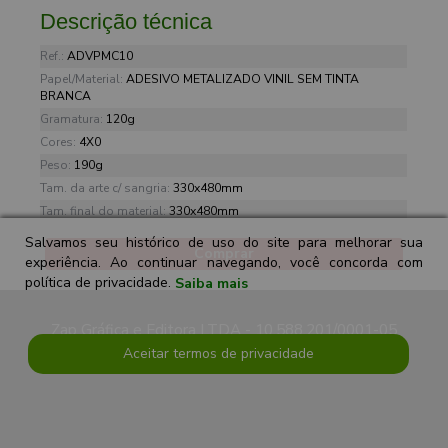
Descrição técnica
Ref.:
ADVPMC10
Papel/Material:
ADESIVO METALIZADO VINIL SEM TINTA
BRANCA
Gramatura:
120g
Cores:
4X0
Peso:
190g
Tam. da arte c/ sangria:
330x480mm
Tam. final do material:
330x480mm
Salvamos seu histórico de uso do site para melhorar sua
Comprar
experiência. Ao continuar navegando, você concorda com
política de privacidade.
Saiba mais
Zap Gráfica e Editora LTDA - 10.588.201/0001-05
Aceitar termos de privacidade