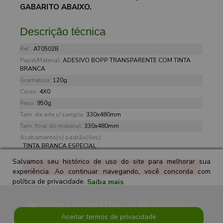
GABARITO ABAIXO.
Descrição técnica
Ref.:
AT0502B
Papel/Material:
ADESIVO BOPP TRANSPARENTE COM TINTA
BRANCA
Gramatura:
120g
Cores:
4X0
Peso:
950g
Tam. da arte c/ sangria:
330x480mm
Tam. final do material:
330x480mm
Acabamento(s) padrão(ões):
TINTA BRANCA ESPECIAL
Salvamos seu histórico de uso do site para melhorar sua
Comprar
experiência. Ao continuar navegando, você concorda com
política de privacidade.
Saiba mais
Zap Gráfica e Editora LTDA - 10.588.201/0001-05
Aceitar termos de privacidade