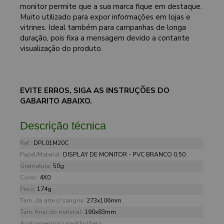
monitor permite que a sua marca fique em destaque.
Muito utilizado para expor informações em lojas e
vitrines. Ideal também para campanhas de longa
duração, pois fixa a mensagem devido a contante
visualização do produto.
EVITE ERROS, SIGA AS INSTRUÇÕES DO
GABARITO ABAIXO.
Descrição técnica
Ref.:
DPL01M20C
Papel/Material:
DISPLAY DE MONITOR - PVC BRANCO 0,50
Gramatura:
50g
Cores:
4X0
Peso:
174g
Tam. da arte c/ sangria:
273x106mm
Tam. final do material:
190x83mm
Acabamento(s) padrão(ões):