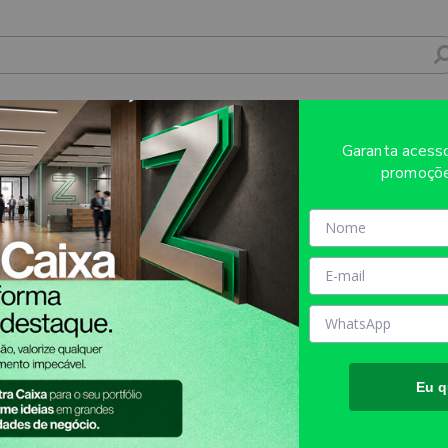
R CORTADOR DE PIZZA TRADICIONAL TOKE
Garanta aces
promoçõe
Sobre o produto
Evite refugos e erros de impressã
AQUI!
MATÉRIA PRIMA:
Plástico
TAMANHO FINAL DO PROD
aproximadamente.
Eu q
TIPO DE IMPRESSÃO:
UV