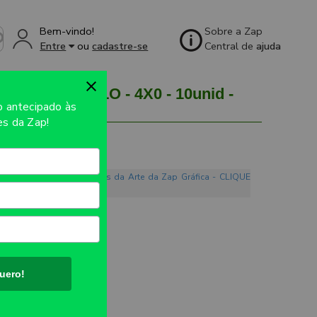
Bem-vindo!
Sobre a Zap
Entre
ou
cadastre-se
Central de
ajuda
V AMARELO - 4X0 - 10unid -
so
antecipado às
s da Zap!
o. Conheça os Mandamentos da Arte da Zap Gráfica - CLIQUE
UTO:
132x63mm
uero!