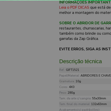
INFORMAÇÕES IMPORTANT
Leia o PDF DICAS
que está de
melhor a montagem do materi
SOBRE O ABRIDOR DE GARR
restaurantes, churrascarias, h
também como brinde ou como a
garrafas da Zap Gráfica.
EVITE ERROS, SIGA AS IN
Descrição técnica
Ref.:
GIFT1521
Papel/Material:
ABRIDORES E CHAVE
Gramatura:
10g
Cores:
4X0
Peso:
280g
Tam. da arte c/ sangria:
55x30mm
Tam. final do material:
132x63mm
Acabamento(s) padrão(ões):