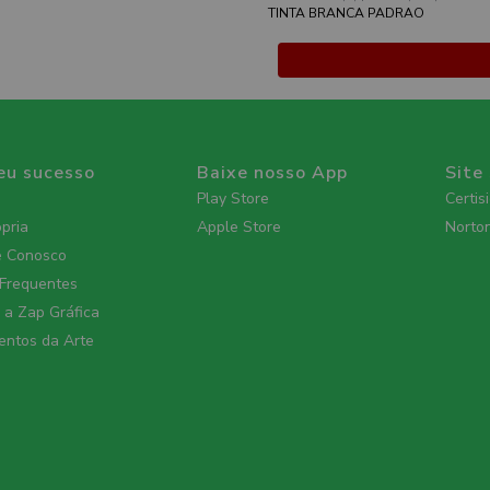
TINTA BRANCA PADRAO
eu sucesso
Baixe nosso App
Site
Play Store
Certis
ópria
Apple Store
Norto
e Conosco
 Frequentes
a Zap Gráfica
ntos da Arte