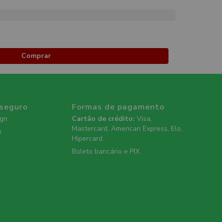
Comprar
 seguro
Formas de pagamento
ign
Cartão de crédito:
Visa,
Mastercard, American Express, Elo,
n
Hipercard.
Boleto bancário e PIX.