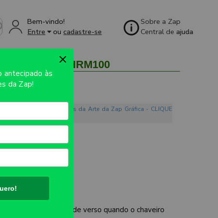
Bem-vindo!
Sobre a Zap
Entre
ou
cadastre-se
Central de
ajuda
 100unid - CHRM100
so
antecipado às
s da Zap!
o. Conheça os Mandamentos da Arte da Zap Gráfica - CLIQUE
UTO:
74x35mm.
 BRANCO
uero!
ES:
Atenção a batida de verso quando o chaveiro