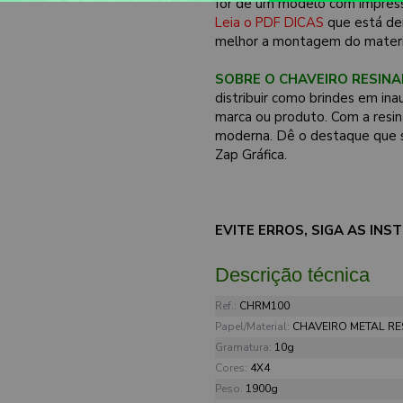
for de um modelo com impress
Leia o PDF DICAS
que está de
melhor a montagem do materi
SOBRE O CHAVEIRO RESINA
distribuir como brindes em ina
marca ou produto. Com a resin
moderna. Dê o destaque que 
Zap Gráfica.
EVITE ERROS, SIGA AS IN
Descrição técnica
Ref.:
CHRM100
Papel/Material:
CHAVEIRO METAL R
Gramatura:
10g
Cores:
4X4
Peso:
1900g