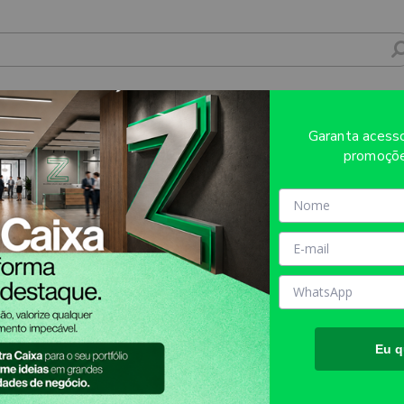
O RESINADO METAL MARTELINHO - 4X4 -
Garanta aces
promoçõe
Sobre o produto
Evite refugos e erros de impressã
AQUI!
MATÉRIA PRIMA:
Metal
TAMANHO FINAL DO PROD
aproximadamente.
TIPO DE IMPRESSÃO:
VINIL
Eu q
INFORMAÇÕES IMPORTANT