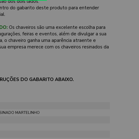
ão dos dois lados.
ntro do gabarito deste produto para entender
al.
DO:
Os chaveiros são uma excelente escolha para
ugurações, feiras e eventos, além de divulgar a sua
a, o chaveiro ganha uma aparência atraente e
sua empresa merece com os chaveiros resinados da
STRUÇÕES DO GABARITO ABAIXO.
ESINADO MARTELINHO