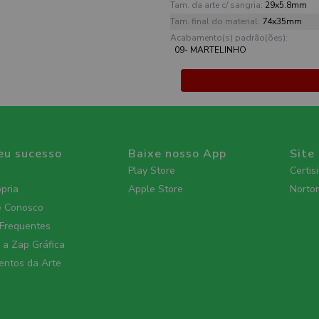
Tam. da arte c/ sangria:
29x5.8mm
Tam. final do material:
74x35mm
Acabamento(s) padrão(ões):
09- MARTELINHO
eu sucesso
Baixe nosso App
Site
Play Store
Certis
ópria
Apple Store
Norto
e Conosco
 Frequentes
a Zap Gráfica
ntos da Arte