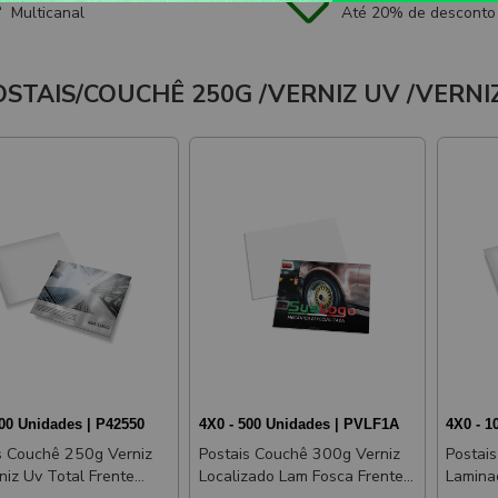
Multicanal
Até 20% de desconto
OSTAIS/COUCHÊ 250G /VERNIZ UV /VERN
500 Unidades | P42550
4X0 - 500 Unidades | PVLF1A
4X0 - 1
Couchê 250g Verniz
Postais Couchê 300g Verniz
Postai
Localizado Lam Fosca Frente E
Laminaç