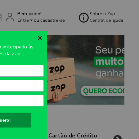
Bem-vindo!
Sobre a Zap
Entre
ou
cadastre-se
Central de
ajuda
so
antecipado às
s da Zap!
uero!
Cartão de Crédito