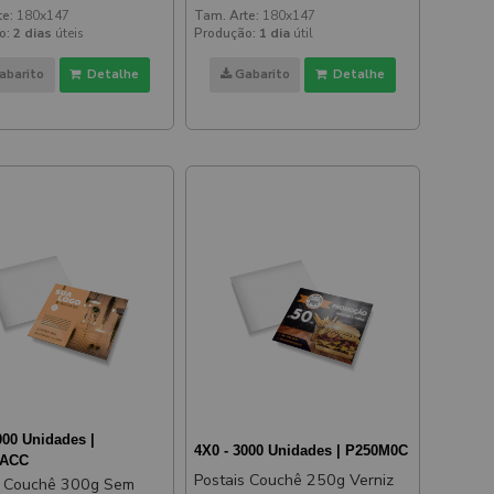
z 180x147mm
180x147mm
te:
180x147
Tam. Arte:
180x147
o:
2 dias
úteis
Produção:
1 dia
útil
abarito
Detalhe
Gabarito
Detalhe
000 Unidades |
4X0 - 3000 Unidades | P250M0C
3ACC
Postais Couchê 250g Verniz
s Couchê 300g Sem