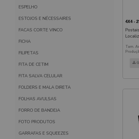
ESPELHO
ESTOJOS E NÉCESSAIRES
4X4 - 
FACAS CORTE VINCO
Postai
Localizado Lam Fo
FICHA
Locali
Tam. Ar
180x
Produçã
FILIPETAS
G
FITA DE CETIM
FITA SALVA CELULAR
FOLDERS E MALA DIRETA
FOLHAS AVULSAS
FORRO DE BANDEJA
FOTO PRODUTOS
GARRAFAS E SQUEEZES