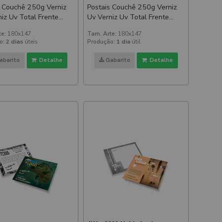
Couchê 250g Verniz
Postais Couchê 250g Verniz
Uv Verniz Uv Total Frente
47mm
180x147mm
te:
180x147
Tam. Arte:
180x147
o:
2 dias
úteis
Produção:
1 dia
útil
abarito
Detalhe
Gabarito
Detalhe