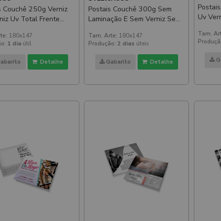
Postais 
Couchê 250g Verniz
Postais Couchê 300g Sem
Uv Verniz Uv Total Frente
Laminação E Sem Verniz Sem
180x1
147mm
Verniz 180x147mm
Tam. Ar
te:
180x147
Tam. Arte:
180x147
Produçã
o:
1 dia
útil
Produção:
2 dias
úteis
G
abarito
Detalhe
Gabarito
Detalhe