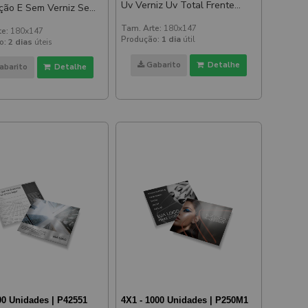
Uv Verniz Uv Total Frente
ão E Sem Verniz Sem
180x147mm
z 180x147mm
Tam. Arte:
180x147
te:
180x147
Produção:
1 dia
útil
o:
2 dias
úteis
Gabarito
Detalhe
abarito
Detalhe
00 Unidades | P42551
4X1 - 1000 Unidades | P250M1