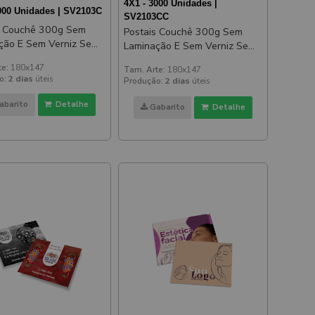
4X1 - 3000 Unidades |
000 Unidades | SV2103C
SV2103CC
s Couchê 300g Sem
Postais Couchê 300g Sem
ão E Sem Verniz Sem
Laminação E Sem Verniz Sem
z 180x147mm
Verniz 180x147mm
te:
180x147
Tam. Arte:
180x147
o:
2 dias
úteis
Produção:
2 dias
úteis
abarito
Detalhe
Gabarito
Detalhe