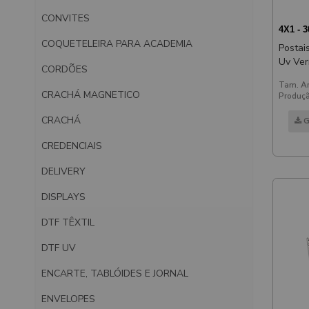
CONVITES
4X1 - 
COQUETELEIRA PARA ACADEMIA
Postais 
Uv Verniz Uv Total Frente
CORDÕES
180x
Tam. Ar
CRACHÁ MAGNETICO
Produçã
CRACHÁ
G
CREDENCIAIS
DELIVERY
DISPLAYS
DTF TÊXTIL
DTF UV
ENCARTE, TABLÓIDES E JORNAL
ENVELOPES