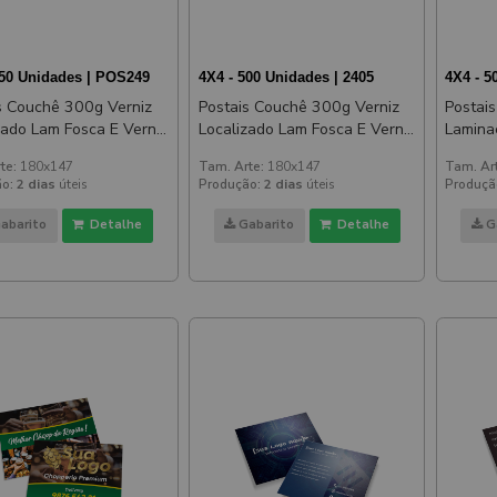
250 Unidades | POS249
4X4 - 500 Unidades | 2405
4X4 - 5
s Couchê 300g Verniz
Postais Couchê 300g Verniz
Postai
sca E Verniz
Localizado Lam Fosca E Verniz
Laminação 
zado Frente E Verso
Localizado Frente E Verso
Frente
te:
180x147
Tam. Arte:
180x147
Tam. Ar
147mm
180x147mm
o:
2 dias
úteis
Produção:
2 dias
úteis
Produçã
abarito
Detalhe
Gabarito
Detalhe
G