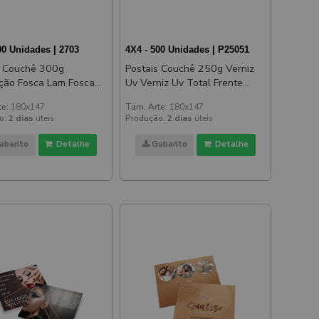
00 Unidades | 2703
4X4 - 500 Unidades | P25051
s Couchê 300g
Postais Couchê 250g Verniz
Fosca Lam Fosca
Uv Verniz Uv Total Frente
 E Verso 180x147mm
180x147mm
te:
180x147
Tam. Arte:
180x147
o:
2 dias
úteis
Produção:
2 dias
úteis
abarito
Detalhe
Gabarito
Detalhe