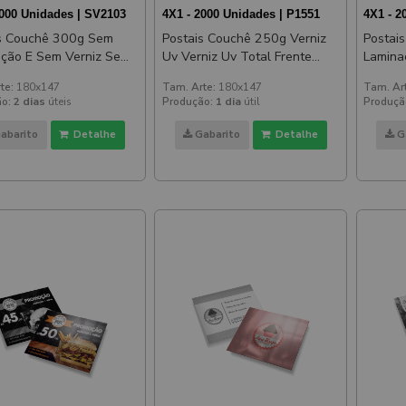
1000 Unidades | SV2103
4X1 - 2000 Unidades | P1551
4X1 - 2
s Couchê 300g Sem
Postais Couchê 250g Verniz
Postai
ão E Sem Verniz Sem
Uv Verniz Uv Total Frente
Laminaç
z 180x147mm
180x147mm
Verni
te:
180x147
Tam. Arte:
180x147
Tam. Ar
o:
2 dias
úteis
Produção:
1 dia
útil
Produçã
abarito
Detalhe
Gabarito
Detalhe
G