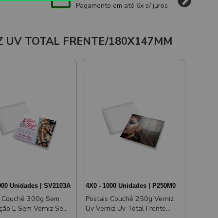
Pagamento em até 6x s/ juros
IZ UV TOTAL FRENTE/180X147MM
000 Unidades | SV2103A
4X0 - 1000 Unidades | P250M0
s Couchê 300g Sem
Postais Couchê 250g Verniz
ão E Sem Verniz Sem
Uv Verniz Uv Total Frente