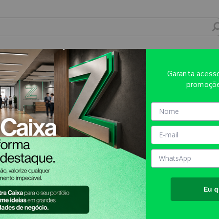
Garanta aces
promoçõe
Eu q
Atendimento
Mídia Própria