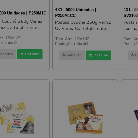
4X1 - 5000 Unidades |
4X1 - 5
3000 Unidades | P250M1C
P250M1CC
SV210
Couchê 250g Verniz
Postais Couchê 250g Verniz
Postai
Uv Verniz Uv Total Frente
Laminaç
147mm
180x147mm
Verni
te:
180x147
Tam. Arte:
180x147
Tam. Ar
o:
1 dia
útil
Produção:
1 dia
útil
Produçã
abarito
Detalhe
Gabarito
Detalhe
G