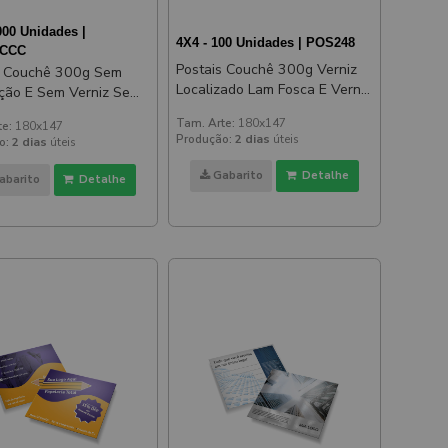
000 Unidades |
4X4 - 100 Unidades | POS248
3CCC
Postais Couchê 300g Verniz
s Couchê 300g Sem
Localizado Lam Fosca E Verniz
ão E Sem Verniz Sem
Localizado Frente E Verso
z 180x147mm
Tam. Arte:
180x147
te:
180x147
180x147mm
Produção:
2 dias
úteis
o:
2 dias
úteis
Gabarito
Detalhe
abarito
Detalhe