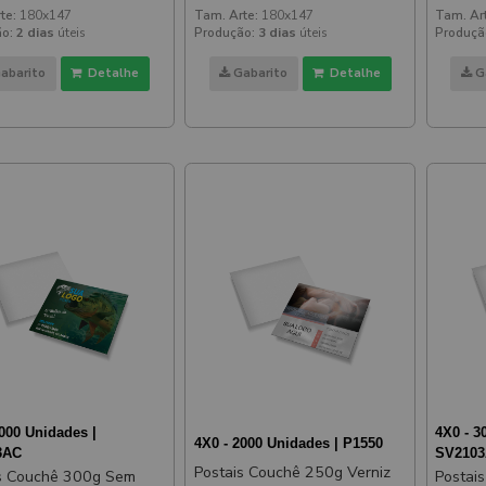
147mm
Verniz Localizado Frente
Verni
te:
180x147
Tam. Arte:
180x147
Tam. Ar
180x147mm
o:
2 dias
úteis
Produção:
3 dias
úteis
Produçã
abarito
Detalhe
Gabarito
Detalhe
G
2000 Unidades |
4X0 - 3
4X0 - 2000 Unidades | P1550
3AC
SV210
Postais Couchê 250g Verniz
s Couchê 300g Sem
Postai