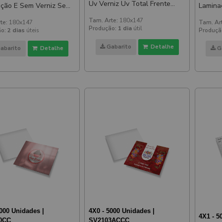
Uv Verniz Uv Total Frente
ão E Sem Verniz Sem
Laminaç
180x147mm
z 180x147mm
Verni
Tam. Arte:
180x147
te:
180x147
Tam. Ar
Produção:
1 dia
útil
o:
2 dias
úteis
Produçã
Gabarito
Detalhe
abarito
Detalhe
G
5000 Unidades |
4X0 - 5000 Unidades |
4X1 - 5
0CC
SV2103ACCC